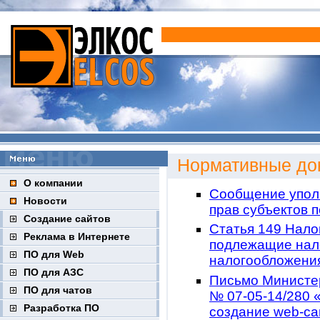
Нормативные до
О компании
Сообщение упол
Новости
прав субъектов 
Создание сайтов
Статья 149 Нало
Реклама в Интернете
подлежащие нал
ПО для Web
налогообложени
ПО для АЗС
Письмо Министер
ПО для чатов
№ 07-05-14/280 
Разработка ПО
создание web-са