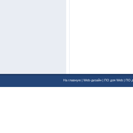
На главную
|
Web-дизайн
|
ПО для Web
|
ПО 